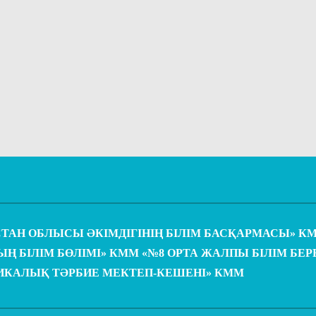
СТАН ОБЛЫСЫ ӘКІМДІГІНІҢ БІЛІМ БАСҚАРМАСЫ» К
Ң БІЛІМ БӨЛІМІ» КММ «№8 ОРТА ЖАЛПЫ БІЛІМ БЕ
ИКАЛЫҚ ТӘРБИЕ МЕКТЕП-КЕШЕНІ» КММ