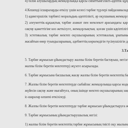
4) білім алушылардың жемқорлыққа қарсы сипаттыигілікті-әдептік қ
4.Кешенді ісшараларды өткізу үшін келесі тәрбие түрлері пайдаланыла
1) адамгершілік тәрбиесі моральдық-әдептілікті, әр оқушының жемқ
2) әлеуметтік-құқықтық тәрбие азамат пен мемлекет арасындағы қа
сақтау қажеттігіне көз жеткізуге, жемқорлықтың қоғам үшін қауіптілігі
3) эстетикалық тәрбие мектеп оқушыларының эстетикалық ұнатыны
жасайтын өнер туындыларының, әдебиеттің көркемдігін түсінушілігін 
3.Т
5. Тәрбие жұмысын ұйымдастыру жалпы білім беретін бастауыш, негізгі
жалпы білім беретін мектептер) жүзеге асырылады.
6. Тәрбие жұмысына басшылық жасау жалпы білім беретін мектептің б
7. Жалпы білім беретін мектептерде сыбайлас жемқорлыққа қарсы мәде
жүйесін сақтау және нығайтуға, оның ішінде мектеп оқушыларының заң 
іс-шаралар кешені өткізіледі.
8. Жалпы білім беретін мектептерде тәрбие жұмысын ұйымдастыруға ж
9. Тәрбие жұмысының ұйымдастырушылық негізі:
1) жалпы білім беретін мектептің тәрбие жұмысының тиісті оқу жылын