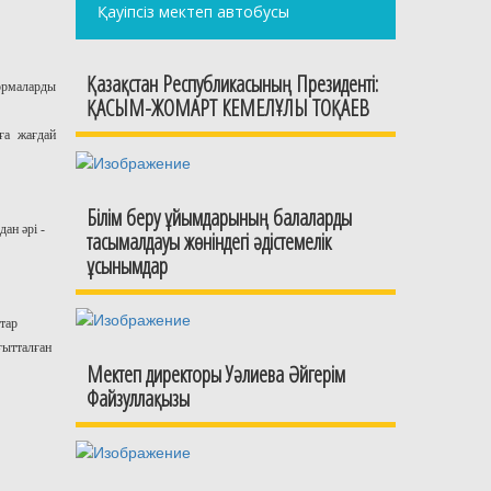
Қауіпсіз мектеп автобусы
Қазақстан Республикасының Президенті:
ормаларды
ҚАСЫМ-ЖОМАРТ КЕМЕЛҰЛЫ ТОҚАЕВ
ға жағдай
Білім беру ұйымдарының балаларды
ан әрі -
тасымалдауы жөніндегі әдістемелік
ұсынымдар
тар
ғытталған
Мектеп директоры Уәлиева Әйгерім
Файзуллақызы