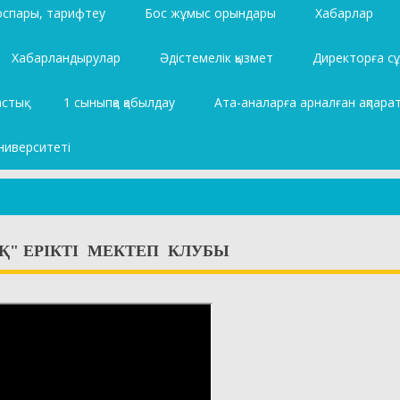
жоспары, тарифтеу
Бос жұмыс орындары
Хабарлар
Хабарландырулар
Әдістемелік қызмет
Директорға сұ
астық
1 сыныпқа қабылдау
Ата-аналарға арналған ақпара
ниверситеті
Қ" ЕРІКТІ МЕКТЕП КЛУБЫ