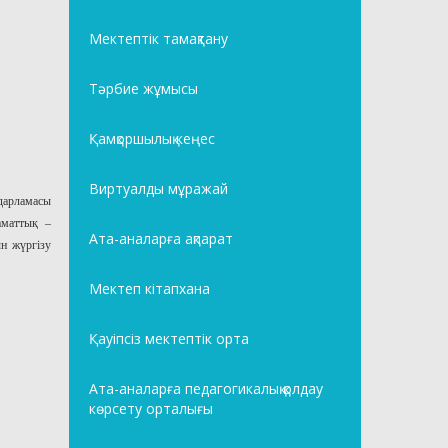
Мектептік тамақтану
Тәрбие жұмысы
Қамқоршылық кеңес
Виртуалды мұражай
дарламасы
аматтық –
Ата-аналарға ақпарат
н жүргізу
Мектеп кітапхана
Қауіпсіз мектептік орта
Ата-аналарға педагогикалық қолдау
көрсету орталығы