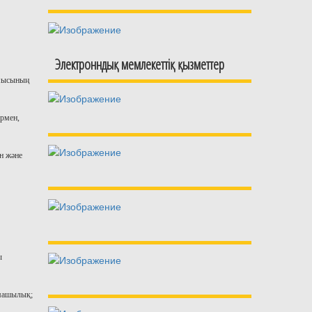
Электронндық мемлекеттіқ қызметтер
ұмысының
армен,
н және
ы
рмашылық;