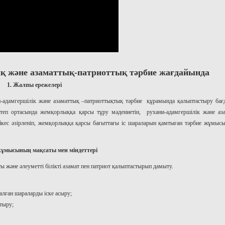
қ және азаматтық-патриоттық тәрбие жағдайында
1. Жалпы ережелері
-адамгершілік және азаматтық –патриоттықтық тәрбие құрамында қалыптастыру бағ
ктеп ортасында жемқорлыққа қарсы тұру мәдениетін, рухани-адамгершілік және аз
кес әзірленіп, жемқорлыққа қарсы бағыттағы іс шараларын қамтыған тәрбие жұмысы
жұмысының мақсаты мен міндеттері
ы және әлеуметті білікті азамат пен патриот қалыптастырып дамыту.
алған шараларды іске асыру;
тыру;