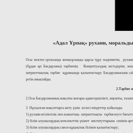
«Адал Ұрпақ» рухани, моральды
Осы мектеп ортасында жемқорлыққа қарсы тұру мәдениетін, рухани
(бұдан әрі Бағдарлама) тәрбиенің Концептуалдық негіздеріне, ме
патриоттықтық тәрбие құрамында қалыптастыру Бағдарламасына сәй
ретін анықтайды.
2.Тәрбие 
2.Осы Бағдарламаның мақсаты жоғары адамгершілікті, жауапты, талапт
3. Нұсқалған мақсаттарға жету үшін келесі міндеттер қойылады:
1) рухани-игіліктілік пен азаматтық- патриоттықты тәрбиелеуге бағытт
2) білім алушылардың мемлекеттік үкімет институттарына сенімін арт
3) білім алушылардың саяси-құқықтық білімін қалыптастыру;