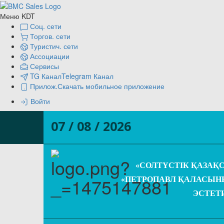
Меню KDT
Соц. сети
Торгов. сети
Туристич. сети
Ассоциации
Сервисы
TG Канал
Telegram Канал
Прилож.
Скачать мобильное приложение
Войти
07 / 08 / 2026
«СОЛТҮСТІК ҚАЗАҚ
«ПЕТРОПАВЛ ҚАЛАСЫНЫ
ЭСТЕТ