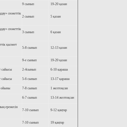
9 сынып
19-20 қазан
ңдау» сюжеттік
2 сынып
5 қазан
ңдау» сюжеттік
3 сынып
6 қазан
ттік қызмет
5-8 сынып
12-13 қазан
9-е сынып
19-20 қазан
т сайысы
2-4сынып
6-10 қараша
т сайысы
5-6 сынып
13-17 қараша
к ойыны
7-8 сынып
1 желтоқсан
6-7 сынып
13-14 желтоқсан
ың ережесін
7-10 сынып
9-12 қаңтар
7-10 сынып
19 қаңтар