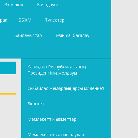
Әкімшілік
Баяндауыш
рақ
ББЖМ
Түлектер
т
Байланыстар
Өзін-өзі бағалау
Қазақстан Республикасының
Президентінің жолдауы
Сыбайлас жемқорлыққа қарсы мәдениет
Бюджет
Мемлекеттік қызметтер
Мемлекеттік сатып алулар