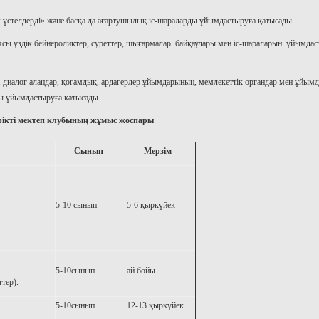
к үстелдерді» және басқа да ағартушылық іс-шараларды ұйымдастыруға қатысады.
сы үздік бейнероликтер, суреттер, шығармалар байқаулары мен іс-шараларын ұйымдас
, диалог алаңдар, қоғамдық, ардагерлер ұйымдарының, мемлекеттік органдар мен ұйым
ды ұйымдастыруға қатысады.
рікті мектеп клубының жұмыс жоспары
Сынып
Мерзім
5-10 сынып
5-6 қыркүйек
5-10сынып
ай бойы
тер).
5-10сынып
12-13 қыркүйек