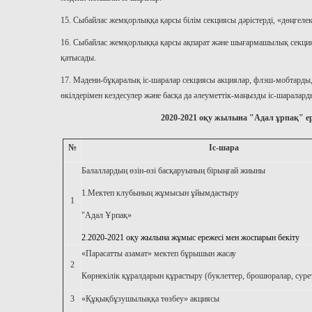
15. Сыбайлас жемқорлыққа қарсы білім секциясы дәрістерді, «дөңгеле
16. Сыбайлас жемқорлыққа қарсы ақпарат және шығармашылық секция
қатысады.
17. Мәдени-бұқаралық іс-шаралар секциясы акциялар, флэш-мобтарды
өкілдерімен кездесулер және басқа да әлеуметтік-маңызды іс-шаралар
2020-2021 оқу жылына "Адал ұрпақ" е
№
Іс-шара
Балаллардың өзін-өзі басқаруының бірыңғай жиыны
1.Мектеп клубының жұмысын ұйымдастыру
1
"Адал Ұрпақ»
2.2020-2021 оқу жылына жұмыс ережесі мен жоспарын бекіту
«Парасатты азамат» мектеп бұрышын жасау
2
Көрнекілік құралдарын құрастыру (буклеттер, брошюралар, сурет
3
«Құқықбұзушылыққа төзбеу» акциясы