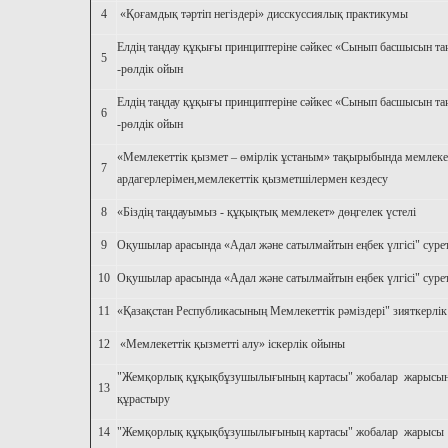
4
«Қоғамдық тәртіп негіздері» дисскуссиялық практикумы
Елдің таңдау құқығы принциптеріне сәйкес «Сынып басшысын та
5
-рөлдік ойын
Елдің таңдау құқығы принциптеріне сәйкес «Сынып басшысын та
6
-рөлдік ойын
«Мемлекеттік қызмет – өмірлік ұстаным» тақырыбында мемлеке
7
ардагерлерімен,мемлекеттік қызметшілермен кездесу
8
«Біздің таңдауымыз - құқықтық мемлекет» дөңгелек үстелі
9
Оқушылар арасында «Адал және сатылмайтын еңбек үлгісі" суре
10
Оқушылар арасында «Адал және сатылмайтын еңбек үлгісі" суре
11
«Қазақстан Республикасының Мемлекеттік рәміздері" зияткерлі
12
«Мемлекеттік қызметті алу» іскерлік ойыны
"Жемқорлық құқықбұзушылығының картасы" жобалар жарысын
13
құрастыру
14
"Жемқорлық құқықбұзушылығының картасы" жобалар жарысы