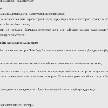
ұндылықтарын қалыатастыру.
ды:
орлыққа шыдамсыздығын қалыптастыруға бағытталған;
рым-қатынастың мәні туралы түсінік алуға, құқықтары мен міндеттеріне, құқықтық н
н түсінуіне бағытталған;
мы мен қоршаған болмысқа тілектестік және отан сүйгіштік қатынас қалыптастыру
дамытуға бағытталған.
әрбие жұмысын ұйымдастыру
 орта және жалпы орта білім беру бағдарламаларын іске асыратын оқу ұйымдарында (бұд
асшылығы мен сыныпқа жетекшілік ететін педагогикалық қызметкерлерге жүктеледі.
ниетті қалыптастыруға, яғни сыбайлас жемқорлыққа төзбеушілікті көрсететін құндылық
талаптарын сақтауға ынтасын қалыптастыруға, білім және мәдени деңгейін арттыруға ба
әрдемдесетін және қатысатан «Адал Ұрпақ» ерікті мектеп клубтары құрылады.
а арналған кешенді жоспары;