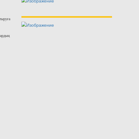
тыруға
дардың