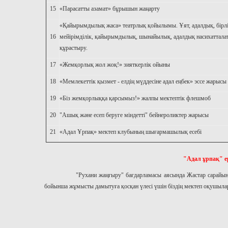
15
«Парасатты азамат» бұрышын жаңарту
«Қайырымдылық жаса» театрлық қойылымы. Ұят, адалдық, бірлі
16
мейірімділік, қайырымдылық, шынайылық, адалдық насихаттала
құрастыру.
17
«Жемқорлық жол жоқ!» зияткерлік ойыны
18
«Мемлекеттік қызмет - елдің мүддесіне адал еңбек» эссе жарысы
19
«Біз жемқорлыққа қарсымыз!» жалпы мектептік флешмоб
20
"Ашық және есеп беруге міндетті" бейнероликтер жарысы
21
«Адал Ұрпақ» мектеп клубының шығармашылық есебі
"Адал ұрпақ" е
"Рухани жаңғыру" бағдарламасы аясында Жастар сарайында "Ада
бойынша жұмысты дамытуға қосқан үлесі үшін біздің мектеп оқушыла