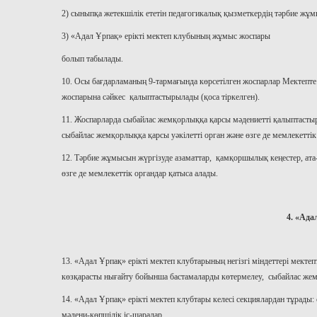
2) сыныпқа жетекшілік ететін педагогикалық қызметкердің тәрбие жұ
3) «Адал Ұрпақ» ерікті мектеп клубының жұмыс жоспары
болып табылады.
10. Осы бағдарламаның 9-тармағында көрсетілген жоспарлар Мектепт
жоспарына сәйкес қалыптастырылады (қоса тіркелген).
11. Жоспарларда сыбайлас жемқорлыққа қарсы мәдениетті қалыптастыр
сыбайлас жемқорлыққа қарсы уәкілетті орган және өзге де мемлекеттік 
12. Тәрбие жұмысын жүргізуде азаматтар, қамқоршылық кеңестер, ата-
өзге де мемлекеттік органдар қатыса алады.
4. «Ада
13. «Адал Ұрпақ» ерікті мектеп клубтарының негізгі міндеттері мект
көзқарасты нығайту бойынша бастамаларды көтермелеу, сыбайлас же
14. «Адал Ұрпақ» ерікті мектеп клубтары келесі секциялардан тұрад
мәдени-көпшілік іс-шаралар.