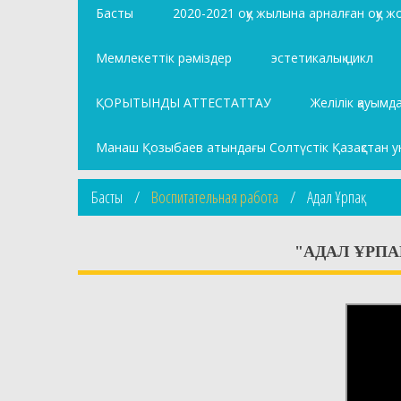
Басты
2020-2021 оқу жылына арналған оқу 
Мемлекеттік рәміздер
эстетикалық цикл
ҚОРЫТЫНДЫ АТТЕСТАТТАУ
Желілік қауымд
Манаш Қозыбаев атындағы Солтүстік Қазақстан у
Басты
Воспитательная работа
Адал Ұрпақ
"АДАЛ ҰРПА