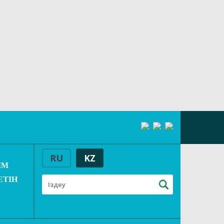
RU
KZ
ММ
РЕТІН