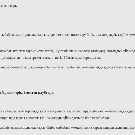
мыс жоспары;
е сыбайлас жемқорлыққа қарсы мәдениетті қалыптастыру бойынша модельдік тәрбие ж
уға бағытталған тәрбие жұмыстың, күнтізбелік іс-шаралар өткізудің, қоғамдық ұйымд
органдармен өзара әрекеттестіктің негізгі бағыттары көрсетілген.
аналар комитеттері, қоғамдық бірлестіктер, сыбайлас жемқорлыққа қарсы уәкілетті орга
л Ұрпақ» ерікті мектеп клубтары
епте сыбайлас жемқорлыққа қарсы мәдениетті қалыптастыру, сыбайлас жемқорлыққа қарс
мқорлыққа қарсы сипаттағы іс-шараларды ұйымдастыру болып табылады.
ы: сыбайлас жемқорлыққа қарсы білім; сыбайлас жемқорлыққа қарсы ақпарат және шыға